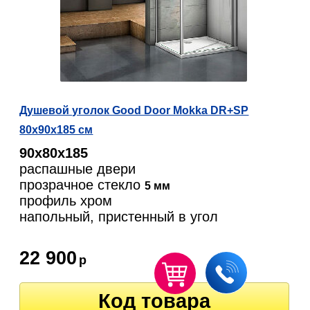
Душевой уголок Good Door Mokka DR+SP
80х90х185 см
90х80х185
распашные двери
прозрачное стекло
5 мм
профиль хром
напольный, пристенный в угол
22 900
р
Код товара